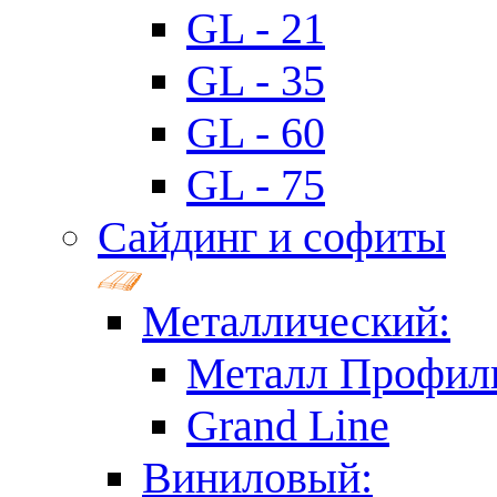
GL - 21
GL - 35
GL - 60
GL - 75
Сайдинг и софиты
Металлический:
Металл Профил
Grand Line
Виниловый: