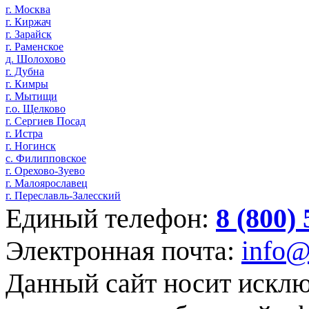
г. Москва
г. Киржач
г. Зарайск
г. Раменское
д. Шолохово
г. Дубна
г. Кимры
г. Мытищи
г.о. Щелково
г. Сергиев Посад
г. Истра
г. Ногинск
с. Филипповское
г. Орехово-Зуево
г. Малоярославец
г. Переславль-Залесский
Единый телефон:
8 (800)
Электронная почта:
info@
Данный сайт носит искл