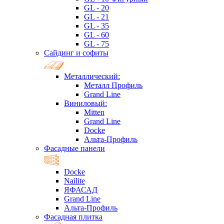
GL - 20
GL - 21
GL - 35
GL - 60
GL - 75
Сайдинг и софиты
Металлический:
Металл Профиль
Grand Line
Виниловый:
Mitten
Grand Line
Docke
Альта-Профиль
Фасадные панели
Docke
Nailite
ЯФАСАД
Grand Line
Альта-Профиль
Фасадная плитка