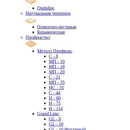
Onduline
Натуральная черепица
Цементно-песчаная
Керамическая
Профнастил
Металл Профиль:
C - 8
МП - 10
МП - 18
МП - 20
C - 21
МП - 35
HC - 35
C - 44
H - 60
H - 75
H - 114
Grand Line:
GL - 8
GL - 10
GL - 10 Фигурный