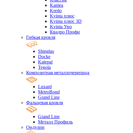
Kamea
Kredo
Kvinta плюс
Kvinta плюс 3D
Kvinta Уно
Квадро Профи
Гибкая кровля
Shinglas
Docke
Katepal
Tegola
Композитная металлочерепица
Luxard
MetroBond
Grand Line
Фальцевая кровля
Grand Line
Металл Профиль
Ондулин