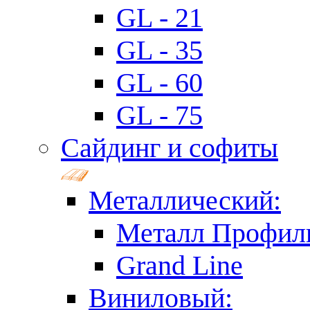
GL - 21
GL - 35
GL - 60
GL - 75
Сайдинг и софиты
Металлический:
Металл Профил
Grand Line
Виниловый: