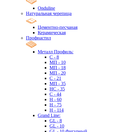
Onduline
Натуральная черепица
Цементно-песчаная
Керамическая
Профнастил
Металл Профиль:
C - 8
МП - 10
МП - 18
МП - 20
C - 21
МП - 35
HC - 35
C - 44
H - 60
H - 75
H - 114
Grand Line:
GL - 8
GL - 10
GL - 10 Фигурный