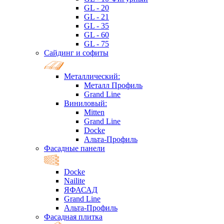
GL - 20
GL - 21
GL - 35
GL - 60
GL - 75
Сайдинг и софиты
Металлический:
Металл Профиль
Grand Line
Виниловый:
Mitten
Grand Line
Docke
Альта-Профиль
Фасадные панели
Docke
Nailite
ЯФАСАД
Grand Line
Альта-Профиль
Фасадная плитка