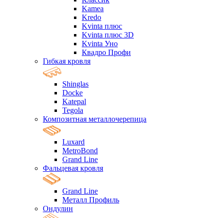
Kamea
Kredo
Kvinta плюс
Kvinta плюс 3D
Kvinta Уно
Квадро Профи
Гибкая кровля
Shinglas
Docke
Katepal
Tegola
Композитная металлочерепица
Luxard
MetroBond
Grand Line
Фальцевая кровля
Grand Line
Металл Профиль
Ондулин