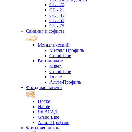
GL - 20
GL - 21
GL - 35
GL - 60
GL - 75
Сайдинг и софиты
Металлический:
Металл Профиль
Grand Line
Виниловый:
Mitten
Grand Line
Docke
Альта-Профиль
Фасадные панели
Docke
Nailite
ЯФАСАД
Grand Line
Альта-Профиль
Фасадная плитка