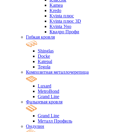
Kamea
Kredo
Kvinta плюс
Kvinta плюс 3D
Kvinta Уно
Квадро Профи
Гибкая кровля
Shinglas
Docke
Katepal
Tegola
Композитная металлочерепица
Luxard
MetroBond
Grand Line
Фальцевая кровля
Grand Line
Металл Профиль
Ондулин