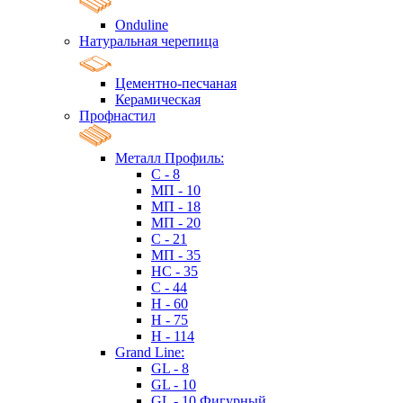
Onduline
Натуральная черепица
Цементно-песчаная
Керамическая
Профнастил
Металл Профиль:
C - 8
МП - 10
МП - 18
МП - 20
C - 21
МП - 35
HC - 35
C - 44
H - 60
H - 75
H - 114
Grand Line:
GL - 8
GL - 10
GL - 10 Фигурный