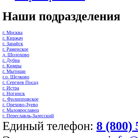
Наши подразделения
г. Москва
г. Киржач
г. Зарайск
г. Раменское
д. Шолохово
г. Дубна
г. Кимры
г. Мытищи
г.о. Щелково
г. Сергиев Посад
г. Истра
г. Ногинск
с. Филипповское
г. Орехово-Зуево
г. Малоярославец
г. Переславль-Залесский
Единый телефон:
8 (800)