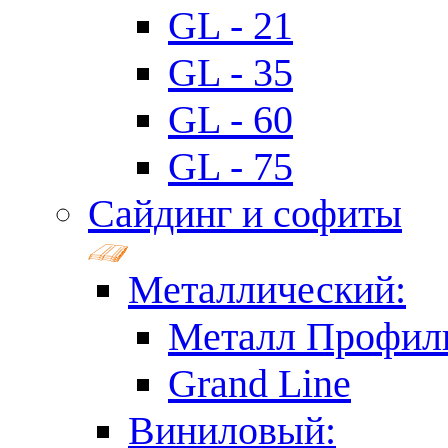
GL - 21
GL - 35
GL - 60
GL - 75
Сайдинг и софиты
Металлический:
Металл Профил
Grand Line
Виниловый: