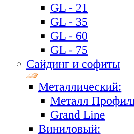
GL - 21
GL - 35
GL - 60
GL - 75
Сайдинг и софиты
Металлический:
Металл Профил
Grand Line
Виниловый: