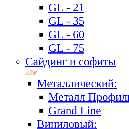
GL - 21
GL - 35
GL - 60
GL - 75
Сайдинг и софиты
Металлический:
Металл Профил
Grand Line
Виниловый: