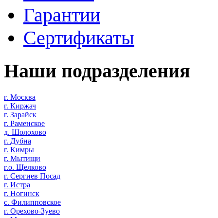
Гарантии
Сертификаты
Наши подразделения
г. Москва
г. Киржач
г. Зарайск
г. Раменское
д. Шолохово
г. Дубна
г. Кимры
г. Мытищи
г.о. Щелково
г. Сергиев Посад
г. Истра
г. Ногинск
с. Филипповское
г. Орехово-Зуево