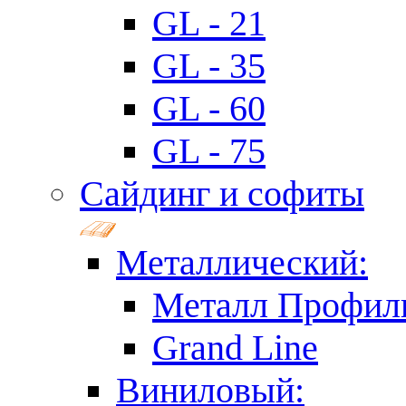
GL - 21
GL - 35
GL - 60
GL - 75
Сайдинг и софиты
Металлический:
Металл Профил
Grand Line
Виниловый: