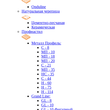
Onduline
Натуральная черепица
Цементно-песчаная
Керамическая
Профнастил
Металл Профиль:
C - 8
МП - 10
МП - 18
МП - 20
C - 21
МП - 35
HC - 35
C - 44
H - 60
H - 75
H - 114
Grand Line:
GL - 8
GL - 10
GL - 10 Фигурный