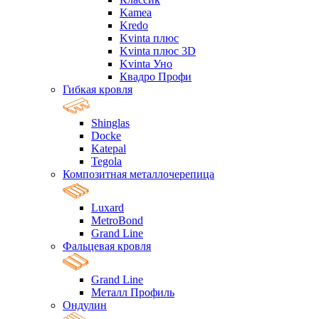
Kamea
Kredo
Kvinta плюс
Kvinta плюс 3D
Kvinta Уно
Квадро Профи
Гибкая кровля
Shinglas
Docke
Katepal
Tegola
Композитная металлочерепица
Luxard
MetroBond
Grand Line
Фальцевая кровля
Grand Line
Металл Профиль
Ондулин