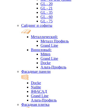
GL - 20
GL - 21
GL - 35
GL - 60
GL - 75
Сайдинг и софиты
Металлический:
Металл Профиль
Grand Line
Виниловый:
Mitten
Grand Line
Docke
Альта-Профиль
Фасадные панели
Docke
Nailite
ЯФАСАД
Grand Line
Альта-Профиль
Фасадная плитка