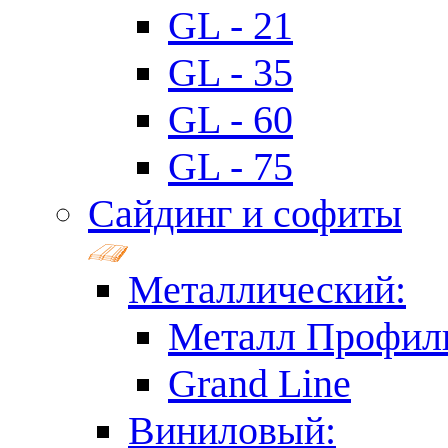
GL - 21
GL - 35
GL - 60
GL - 75
Сайдинг и софиты
Металлический:
Металл Профил
Grand Line
Виниловый: