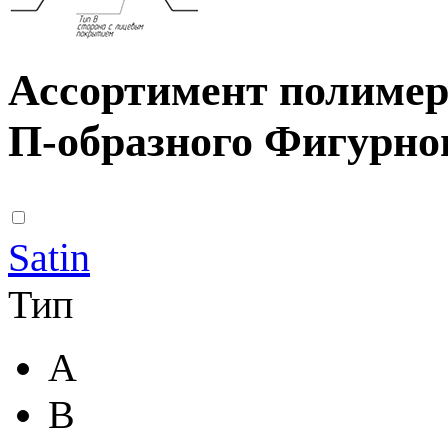
Ассортимент полиме
П-образного Фигурно
Satin
Тип
A
B