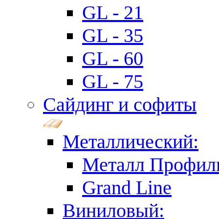
GL - 21
GL - 35
GL - 60
GL - 75
Сайдинг и софиты
Металлический:
Металл Профил
Grand Line
Виниловый: