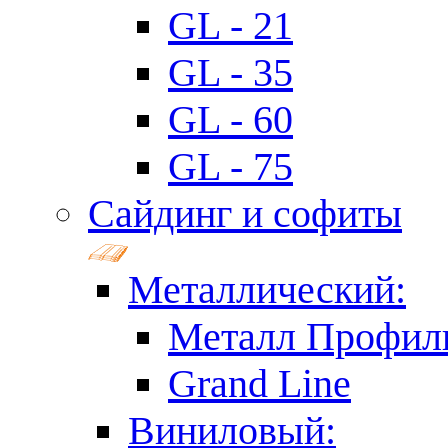
GL - 21
GL - 35
GL - 60
GL - 75
Сайдинг и софиты
Металлический:
Металл Профил
Grand Line
Виниловый: