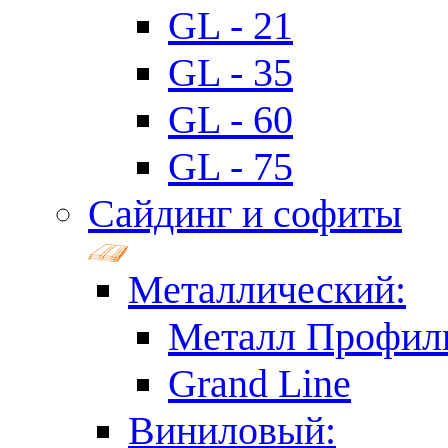
GL - 21
GL - 35
GL - 60
GL - 75
Сайдинг и софиты
Металлический:
Металл Профил
Grand Line
Виниловый: