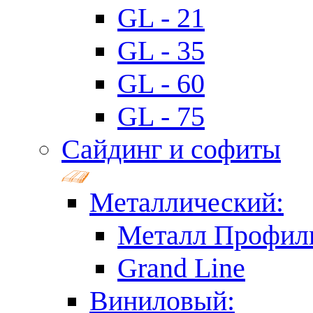
GL - 21
GL - 35
GL - 60
GL - 75
Сайдинг и софиты
Металлический:
Металл Профил
Grand Line
Виниловый: