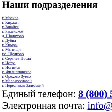
Наши подразделения
г. Москва
г. Киржач
г. Зарайск
г. Раменское
д. Шолохово
г. Дубна
г. Кимры
г. Мытищи
г.о. Щелково
г. Сергиев Посад
г. Истра
г. Ногинск
с. Филипповское
г. Орехово-Зуево
г. Малоярославец
г. Переславль-Залесский
Единый телефон:
8 (800)
Электронная почта:
info@