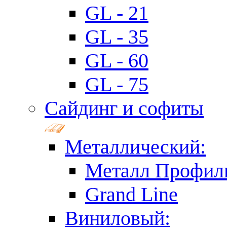
GL - 21
GL - 35
GL - 60
GL - 75
Сайдинг и софиты
Металлический:
Металл Профил
Grand Line
Виниловый: