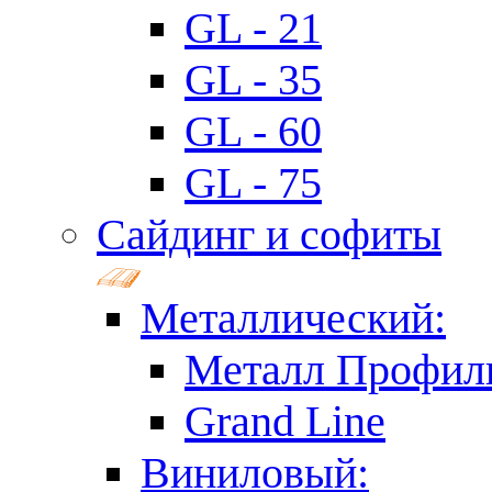
GL - 21
GL - 35
GL - 60
GL - 75
Сайдинг и софиты
Металлический:
Металл Профил
Grand Line
Виниловый: