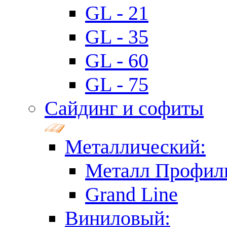
GL - 21
GL - 35
GL - 60
GL - 75
Сайдинг и софиты
Металлический:
Металл Профил
Grand Line
Виниловый: