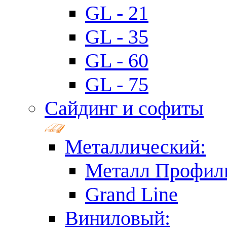
GL - 21
GL - 35
GL - 60
GL - 75
Сайдинг и софиты
Металлический:
Металл Профил
Grand Line
Виниловый: