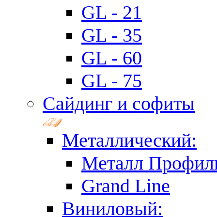
GL - 21
GL - 35
GL - 60
GL - 75
Сайдинг и софиты
Металлический:
Металл Профил
Grand Line
Виниловый: