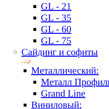
GL - 21
GL - 35
GL - 60
GL - 75
Сайдинг и софиты
Металлический:
Металл Профил
Grand Line
Виниловый: