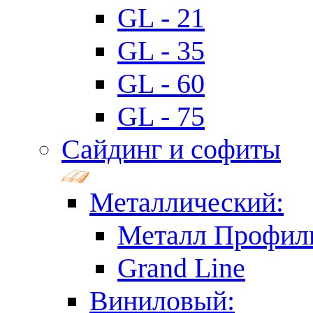
GL - 21
GL - 35
GL - 60
GL - 75
Сайдинг и софиты
Металлический:
Металл Профил
Grand Line
Виниловый: