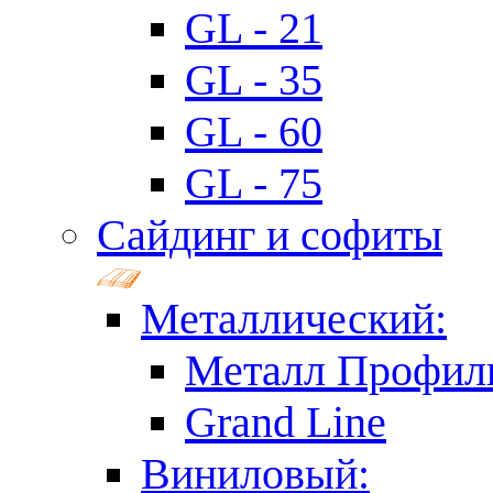
GL - 21
GL - 35
GL - 60
GL - 75
Сайдинг и софиты
Металлический:
Металл Профил
Grand Line
Виниловый: