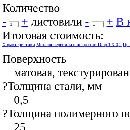
Количество
-
+
листов
или
-
+
В 
Итоговая стоимость:
Характеристики
Металлочерепица в покрытии Drap TX 0,5
Про
Поверхность
матовая, текстурирован
?
Толщина стали, мм
0,5
?
Толщина полимерного п
25