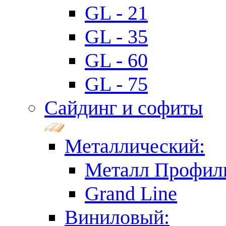
GL - 21
GL - 35
GL - 60
GL - 75
Сайдинг и софиты
Металлический:
Металл Профил
Grand Line
Виниловый: