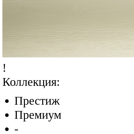
!
Коллекция:
Престиж
Премиум
-