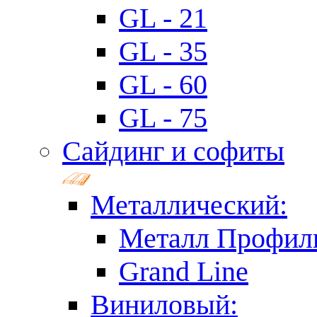
GL - 21
GL - 35
GL - 60
GL - 75
Сайдинг и софиты
Металлический:
Металл Профил
Grand Line
Виниловый: