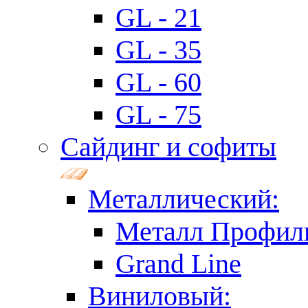
GL - 21
GL - 35
GL - 60
GL - 75
Сайдинг и софиты
Металлический:
Металл Профил
Grand Line
Виниловый: