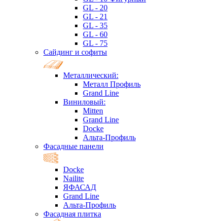
GL - 20
GL - 21
GL - 35
GL - 60
GL - 75
Сайдинг и софиты
Металлический:
Металл Профиль
Grand Line
Виниловый:
Mitten
Grand Line
Docke
Альта-Профиль
Фасадные панели
Docke
Nailite
ЯФАСАД
Grand Line
Альта-Профиль
Фасадная плитка