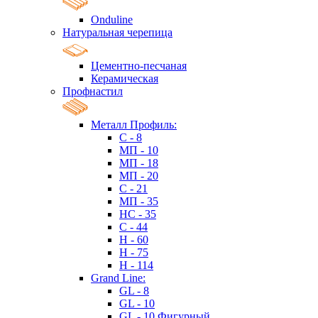
Onduline
Натуральная черепица
Цементно-песчаная
Керамическая
Профнастил
Металл Профиль:
C - 8
МП - 10
МП - 18
МП - 20
C - 21
МП - 35
HC - 35
C - 44
H - 60
H - 75
H - 114
Grand Line:
GL - 8
GL - 10
GL - 10 Фигурный