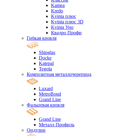
Kamea
Kredo
Kvinta плюс
Kvinta плюс 3D
Kvinta Уно
Квадро Профи
Гибкая кровля
Shinglas
Docke
Katepal
Tegola
Композитная металлочерепица
Luxard
MetroBond
Grand Line
Фальцевая кровля
Grand Line
Металл Профиль
Ондулин