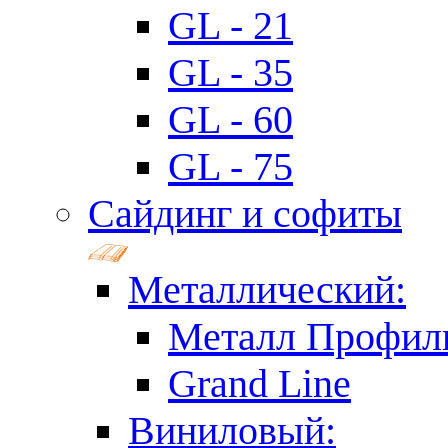
GL - 21
GL - 35
GL - 60
GL - 75
Сайдинг и софиты
Металлический:
Металл Профил
Grand Line
Виниловый: