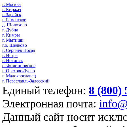
г. Москва
г. Киржач
г. Зарайск
г. Раменское
д. Шолохово
г. Дубна
г. Кимры
г. Мытищи
г.о. Щелково
г. Сергиев Посад
г. Истра
г. Ногинск
с. Филипповское
г. Орехово-Зуево
г. Малоярославец
г. Переславль-Залесский
Единый телефон:
8 (800)
Электронная почта:
info@
Данный сайт носит искл