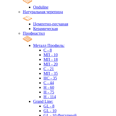
Onduline
Натуральная черепица
Цементно-песчаная
Керамическая
Профнастил
Металл Профиль:
C - 8
МП - 10
МП - 18
МП - 20
C - 21
МП - 35
HC - 35
C - 44
H - 60
H - 75
H - 114
Grand Line:
GL - 8
GL - 10
GL - 10 Фигурный