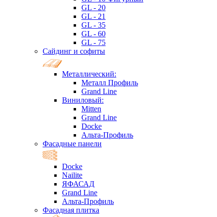
GL - 20
GL - 21
GL - 35
GL - 60
GL - 75
Сайдинг и софиты
Металлический:
Металл Профиль
Grand Line
Виниловый:
Mitten
Grand Line
Docke
Альта-Профиль
Фасадные панели
Docke
Nailite
ЯФАСАД
Grand Line
Альта-Профиль
Фасадная плитка