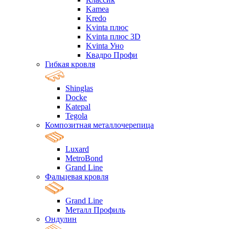
Kamea
Kredo
Kvinta плюс
Kvinta плюс 3D
Kvinta Уно
Квадро Профи
Гибкая кровля
Shinglas
Docke
Katepal
Tegola
Композитная металлочерепица
Luxard
MetroBond
Grand Line
Фальцевая кровля
Grand Line
Металл Профиль
Ондулин