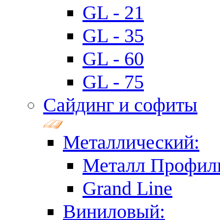
GL - 21
GL - 35
GL - 60
GL - 75
Сайдинг и софиты
Металлический:
Металл Профил
Grand Line
Виниловый: