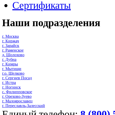
Сертификаты
Наши подразделения
г. Москва
г. Киржач
г. Зарайск
г. Раменское
д. Шолохово
г. Дубна
г. Кимры
г. Мытищи
г.о. Щелково
г. Сергиев Посад
г. Истра
г. Ногинск
с. Филипповское
г. Орехово-Зуево
г. Малоярославец
г. Переславль-Залесский
Единый телефон:
8 (800)