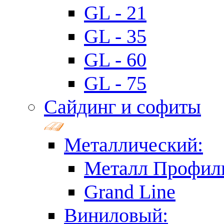
GL - 21
GL - 35
GL - 60
GL - 75
Сайдинг и софиты
Металлический:
Металл Профил
Grand Line
Виниловый: