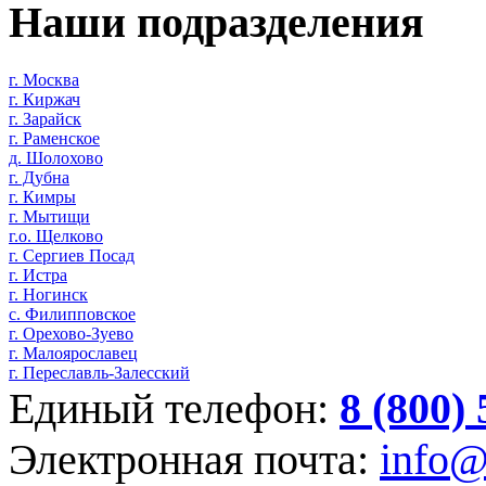
Наши подразделения
г. Москва
г. Киржач
г. Зарайск
г. Раменское
д. Шолохово
г. Дубна
г. Кимры
г. Мытищи
г.о. Щелково
г. Сергиев Посад
г. Истра
г. Ногинск
с. Филипповское
г. Орехово-Зуево
г. Малоярославец
г. Переславль-Залесский
Единый телефон:
8 (800)
Электронная почта:
info@