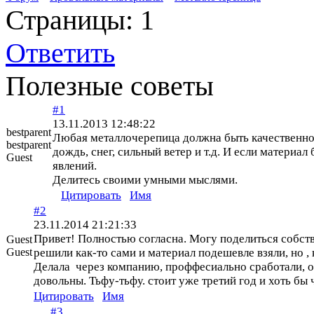
Страницы:
1
Ответить
Полезные советы
#1
13.11.2013 12:48:22
bestparent
Любая металлочерепица должна быть качественной
bestparent
дождь, снег, сильный ветер и т.д. И если материа
Guest
явлений.
Делитесь своими умными мыслями.
Цитировать
Имя
#2
23.11.2014 21:21:33
Привет! Полностью согласна. Могу поделиться собств
Guest
Guest
решили как-то сами и материал подешевле взяли, но , 
Делала через компанию, проффесиально сработали, об
довольны. Тьфу-тьфу. стоит уже третий год и хоть бы 
Цитировать
Имя
#3