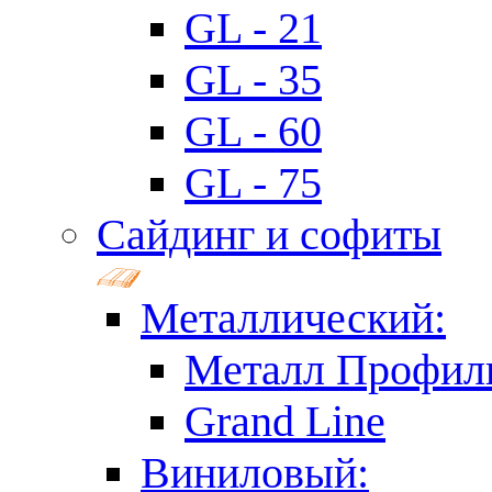
GL - 21
GL - 35
GL - 60
GL - 75
Сайдинг и софиты
Металлический:
Металл Профил
Grand Line
Виниловый: