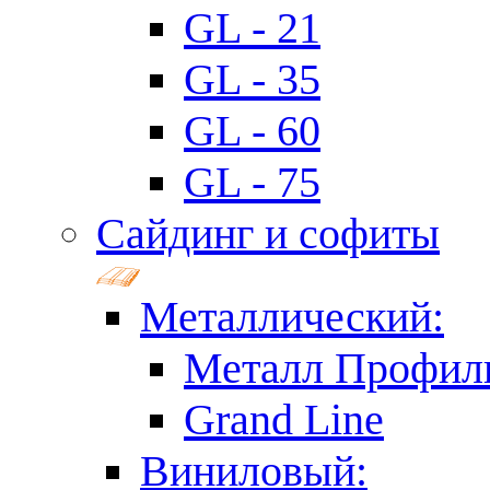
GL - 21
GL - 35
GL - 60
GL - 75
Сайдинг и софиты
Металлический:
Металл Профил
Grand Line
Виниловый: