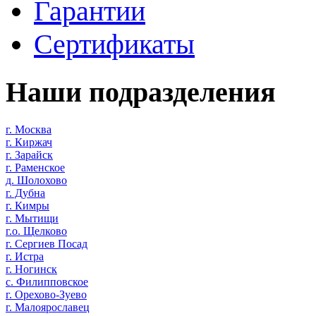
Гарантии
Сертификаты
Наши подразделения
г. Москва
г. Киржач
г. Зарайск
г. Раменское
д. Шолохово
г. Дубна
г. Кимры
г. Мытищи
г.о. Щелково
г. Сергиев Посад
г. Истра
г. Ногинск
с. Филипповское
г. Орехово-Зуево
г. Малоярославец