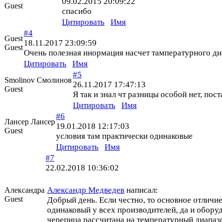
09.02.2015 20:09:22
Guest
спасибо
Цитировать
Имя
#4
Guest
18.11.2017 23:09:59
Guest
Очень полезная инормация насчет тампературного ди
Цитировать
Имя
#5
Smolinov Смолинов
26.11.2017 17:47:13
Guest
Я так и знал чт разницы особой нет, пос
Цитировать
Имя
#6
Лансер Лансер
19.01.2018 12:17:03
Guest
условия там практически одинаковые
Цитировать
Имя
#7
22.02.2018 10:36:02
Александр Медведев
написал:
Александра
Guest
Добрый день. Если честно, то основное отличие
одинаковый у всех производителей, да и оборуд
черепица рассчитана на температурный диапазо