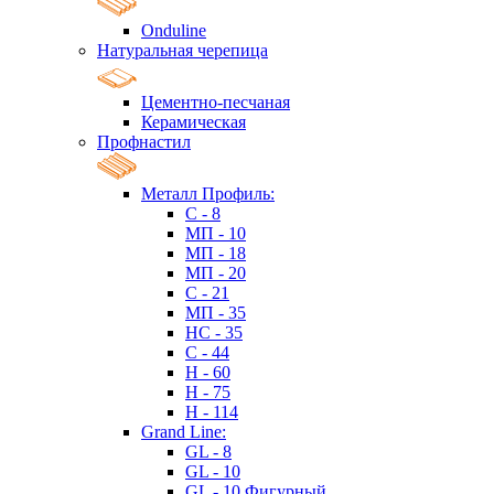
Onduline
Натуральная черепица
Цементно-песчаная
Керамическая
Профнастил
Металл Профиль:
C - 8
МП - 10
МП - 18
МП - 20
C - 21
МП - 35
HC - 35
C - 44
H - 60
H - 75
H - 114
Grand Line:
GL - 8
GL - 10
GL - 10 Фигурный