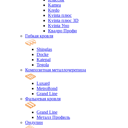
Kamea
Kredo
Kvinta плюс
Kvinta плюс 3D
Kvinta Уно
Квадро Профи
Гибкая кровля
Shinglas
Docke
Katepal
Tegola
Композитная металлочерепица
Luxard
MetroBond
Grand Line
Фальцевая кровля
Grand Line
Металл Профиль
Ондулин