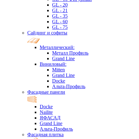
GL - 20
GL - 21
GL - 35
GL - 60
GL - 75
Сайдинг и софиты
Металлический:
Металл Профиль
Grand Line
Виниловый:
Mitten
Grand Line
Docke
Альта-Профиль
Фасадные панели
Docke
Nailite
ЯФАСАД
Grand Line
Альта-Профиль
Фасадная плитка