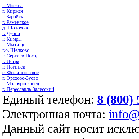
г. Москва
г. Киржач
г. Зарайск
г. Раменское
д. Шолохово
г. Дубна
г. Кимры
г. Мытищи
г.о. Щелково
г. Сергиев Посад
г. Истра
г. Ногинск
с. Филипповское
г. Орехово-Зуево
г. Малоярославец
г. Переславль-Залесский
Единый телефон:
8 (800)
Электронная почта:
info@
Данный сайт носит искл