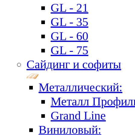
GL - 21
GL - 35
GL - 60
GL - 75
Сайдинг и софиты
Металлический:
Металл Профил
Grand Line
Виниловый: