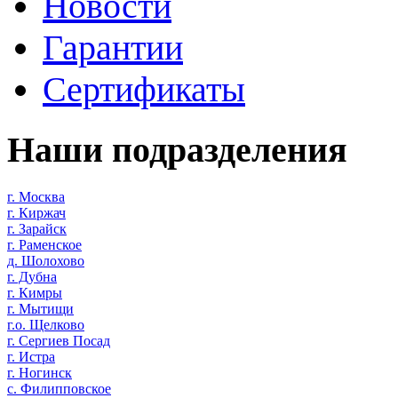
Новости
Гарантии
Сертификаты
Наши подразделения
г. Москва
г. Киржач
г. Зарайск
г. Раменское
д. Шолохово
г. Дубна
г. Кимры
г. Мытищи
г.о. Щелково
г. Сергиев Посад
г. Истра
г. Ногинск
с. Филипповское