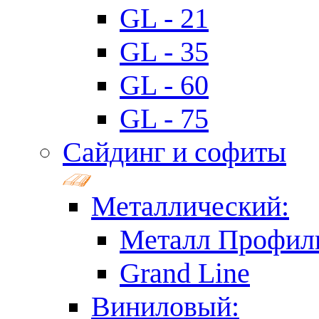
GL - 21
GL - 35
GL - 60
GL - 75
Сайдинг и софиты
Металлический:
Металл Профил
Grand Line
Виниловый: