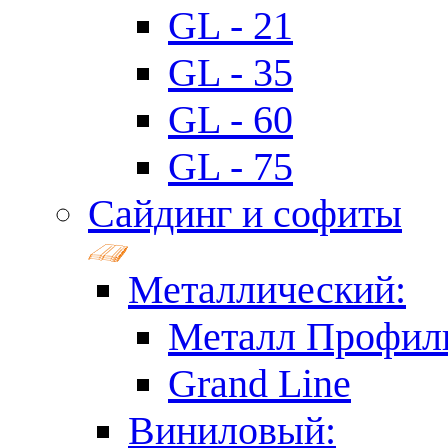
GL - 21
GL - 35
GL - 60
GL - 75
Сайдинг и софиты
Металлический:
Металл Профил
Grand Line
Виниловый: