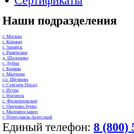
Сертификаты
Наши подразделения
г. Москва
г. Киржач
г. Зарайск
г. Раменское
д. Шолохово
г. Дубна
г. Кимры
г. Мытищи
г.о. Щелково
г. Сергиев Посад
г. Истра
г. Ногинск
с. Филипповское
г. Орехово-Зуево
г. Малоярославец
г. Переславль-Залесский
Единый телефон:
8 (800)