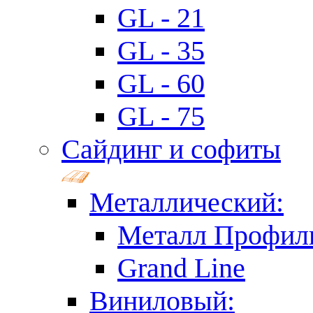
GL - 21
GL - 35
GL - 60
GL - 75
Сайдинг и софиты
Металлический:
Металл Профил
Grand Line
Виниловый: