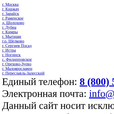
г. Москва
г. Киржач
г. Зарайск
г. Раменское
д. Шолохово
г. Дубна
г. Кимры
г. Мытищи
г.о. Щелково
г. Сергиев Посад
г. Истра
г. Ногинск
с. Филипповское
г. Орехово-Зуево
г. Малоярославец
г. Переславль-Залесский
Единый телефон:
8 (800)
Электронная почта:
info@
Данный сайт носит искл