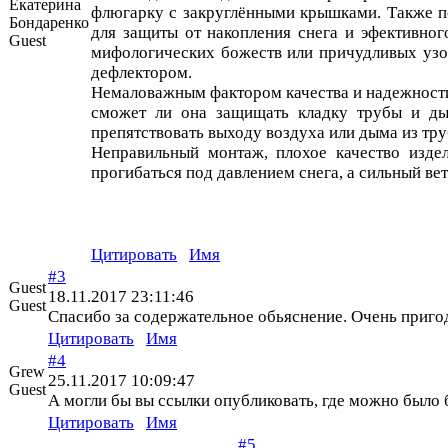
Екатерина
флюгарку с закруглёнными крышками. Также по
Бондаренко
для защиты от накопления снега и эфективно
Guest
мифологических божеств или причудливых узо
дефлектором.
Немаловажным фактором качества и надежности
сможет ли она защищать кладку трубы и ды
препятствовать выходу воздуха или дыма из труб
Неправильный монтаж, плохое качество издел
прогибаться под давлением снега, а сильный ве
Цитировать
Имя
#3
Guest
18.11.2017 23:11:46
Guest
Спасибо за содержательное обьяснение. Очень приго
Цитировать
Имя
#4
Grew
25.11.2017 10:09:47
Guest
А могли бы вы ссылки опубликовать, где можно было 
Цитировать
Имя
#5