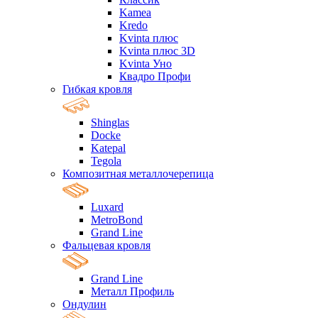
Kamea
Kredo
Kvinta плюс
Kvinta плюс 3D
Kvinta Уно
Квадро Профи
Гибкая кровля
Shinglas
Docke
Katepal
Tegola
Композитная металлочерепица
Luxard
MetroBond
Grand Line
Фальцевая кровля
Grand Line
Металл Профиль
Ондулин