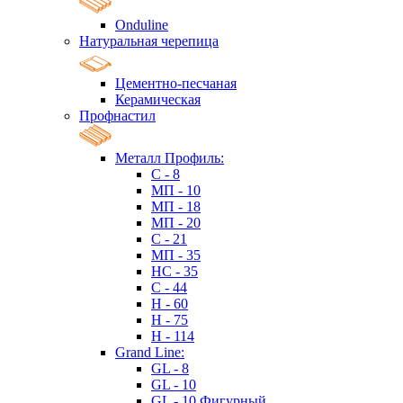
Onduline
Натуральная черепица
Цементно-песчаная
Керамическая
Профнастил
Металл Профиль:
C - 8
МП - 10
МП - 18
МП - 20
C - 21
МП - 35
HC - 35
C - 44
H - 60
H - 75
H - 114
Grand Line:
GL - 8
GL - 10
GL - 10 Фигурный