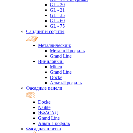
GL - 20
GL - 21
GL - 35
GL - 60
GL - 75
Сайдинг и софиты
Металлический:
Металл Профиль
Grand Line
Виниловый:
Mitten
Grand Line
Docke
Альта-Профиль
Фасадные панели
Docke
Nailite
ЯФАСАД
Grand Line
Альта-Профиль
Фасадная плитка