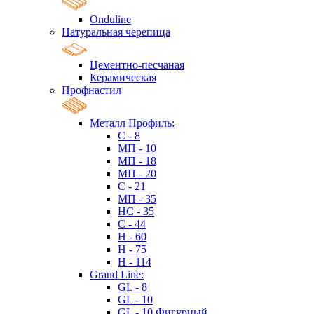
Onduline
Натуральная черепица
Цементно-песчаная
Керамическая
Профнастил
Металл Профиль:
C - 8
МП - 10
МП - 18
МП - 20
C - 21
МП - 35
HC - 35
C - 44
H - 60
H - 75
H - 114
Grand Line:
GL - 8
GL - 10
GL - 10 Фигурный