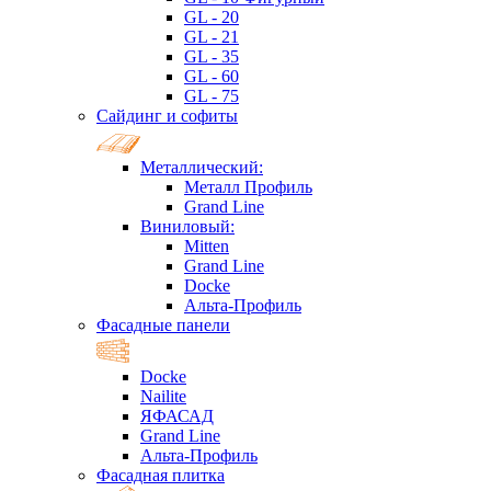
GL - 20
GL - 21
GL - 35
GL - 60
GL - 75
Сайдинг и софиты
Металлический:
Металл Профиль
Grand Line
Виниловый:
Mitten
Grand Line
Docke
Альта-Профиль
Фасадные панели
Docke
Nailite
ЯФАСАД
Grand Line
Альта-Профиль
Фасадная плитка