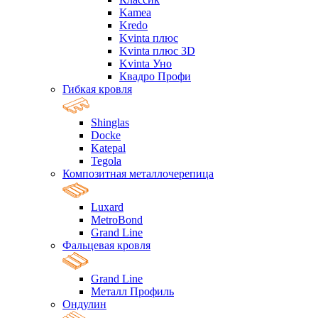
Kamea
Kredo
Kvinta плюс
Kvinta плюс 3D
Kvinta Уно
Квадро Профи
Гибкая кровля
Shinglas
Docke
Katepal
Tegola
Композитная металлочерепица
Luxard
MetroBond
Grand Line
Фальцевая кровля
Grand Line
Металл Профиль
Ондулин