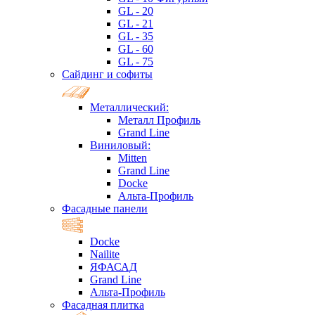
GL - 20
GL - 21
GL - 35
GL - 60
GL - 75
Сайдинг и софиты
Металлический:
Металл Профиль
Grand Line
Виниловый:
Mitten
Grand Line
Docke
Альта-Профиль
Фасадные панели
Docke
Nailite
ЯФАСАД
Grand Line
Альта-Профиль
Фасадная плитка