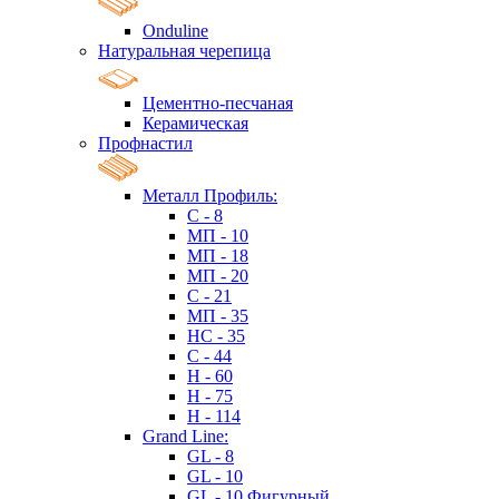
Onduline
Натуральная черепица
Цементно-песчаная
Керамическая
Профнастил
Металл Профиль:
C - 8
МП - 10
МП - 18
МП - 20
C - 21
МП - 35
HC - 35
C - 44
H - 60
H - 75
H - 114
Grand Line:
GL - 8
GL - 10
GL - 10 Фигурный