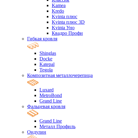
Kamea
Kredo
Kvinta плюс
Kvinta плюс 3D
Kvinta Уно
Квадро Профи
Гибкая кровля
Shinglas
Docke
Katepal
Tegola
Композитная металлочерепица
Luxard
MetroBond
Grand Line
Фальцевая кровля
Grand Line
Металл Профиль
Ондулин