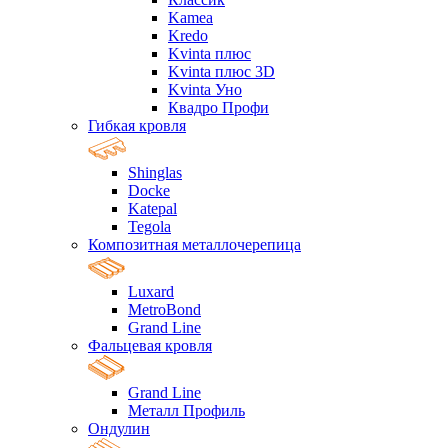
Kamea
Kredo
Kvinta плюс
Kvinta плюс 3D
Kvinta Уно
Квадро Профи
Гибкая кровля
Shinglas
Docke
Katepal
Tegola
Композитная металлочерепица
Luxard
MetroBond
Grand Line
Фальцевая кровля
Grand Line
Металл Профиль
Ондулин