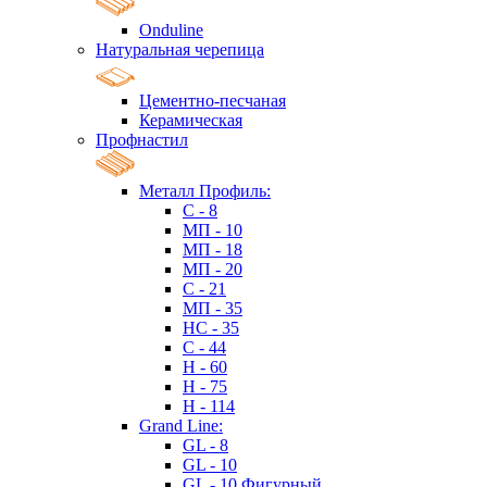
Onduline
Натуральная черепица
Цементно-песчаная
Керамическая
Профнастил
Металл Профиль:
C - 8
МП - 10
МП - 18
МП - 20
C - 21
МП - 35
HC - 35
C - 44
H - 60
H - 75
H - 114
Grand Line:
GL - 8
GL - 10
GL - 10 Фигурный