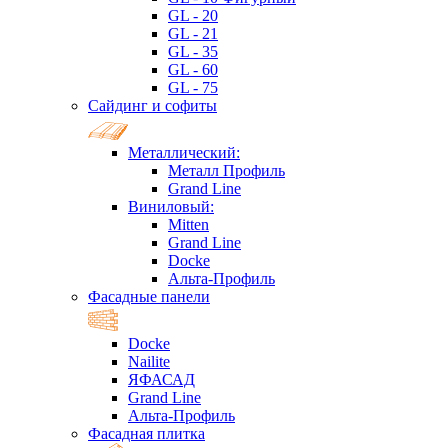
GL - 20
GL - 21
GL - 35
GL - 60
GL - 75
Сайдинг и софиты
Металлический:
Металл Профиль
Grand Line
Виниловый:
Mitten
Grand Line
Docke
Альта-Профиль
Фасадные панели
Docke
Nailite
ЯФАСАД
Grand Line
Альта-Профиль
Фасадная плитка