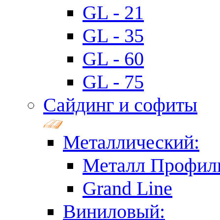
GL - 21
GL - 35
GL - 60
GL - 75
Сайдинг и софиты
Металлический:
Металл Профил
Grand Line
Виниловый: