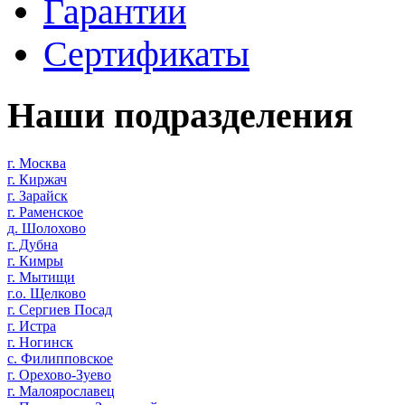
Гарантии
Сертификаты
Наши подразделения
г. Москва
г. Киржач
г. Зарайск
г. Раменское
д. Шолохово
г. Дубна
г. Кимры
г. Мытищи
г.о. Щелково
г. Сергиев Посад
г. Истра
г. Ногинск
с. Филипповское
г. Орехово-Зуево
г. Малоярославец