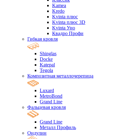
Kamea
Kredo
Kvinta плюс
Kvinta плюс 3D
Kvinta Уно
Квадро Профи
Гибкая кровля
Shinglas
Docke
Katepal
Tegola
Композитная металлочерепица
Luxard
MetroBond
Grand Line
Фальцевая кровля
Grand Line
Металл Профиль
Ондулин