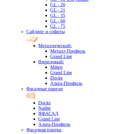
GL - 20
GL - 21
GL - 35
GL - 60
GL - 75
Сайдинг и софиты
Металлический:
Металл Профиль
Grand Line
Виниловый:
Mitten
Grand Line
Docke
Альта-Профиль
Фасадные панели
Docke
Nailite
ЯФАСАД
Grand Line
Альта-Профиль
Фасадная плитка