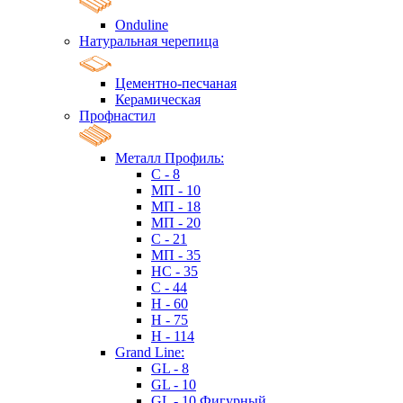
Onduline
Натуральная черепица
Цементно-песчаная
Керамическая
Профнастил
Металл Профиль:
C - 8
МП - 10
МП - 18
МП - 20
C - 21
МП - 35
HC - 35
C - 44
H - 60
H - 75
H - 114
Grand Line:
GL - 8
GL - 10
GL - 10 Фигурный