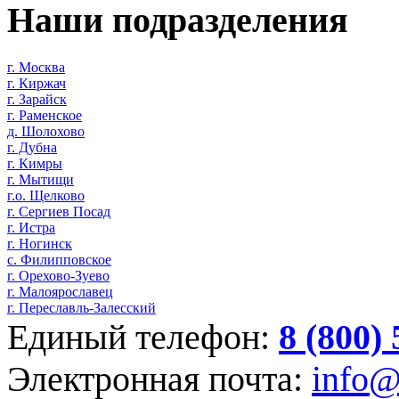
Наши подразделения
г. Москва
г. Киржач
г. Зарайск
г. Раменское
д. Шолохово
г. Дубна
г. Кимры
г. Мытищи
г.о. Щелково
г. Сергиев Посад
г. Истра
г. Ногинск
с. Филипповское
г. Орехово-Зуево
г. Малоярославец
г. Переславль-Залесский
Единый телефон:
8 (800)
Электронная почта:
info@