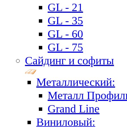
GL - 21
GL - 35
GL - 60
GL - 75
Сайдинг и софиты
Металлический:
Металл Профил
Grand Line
Виниловый: