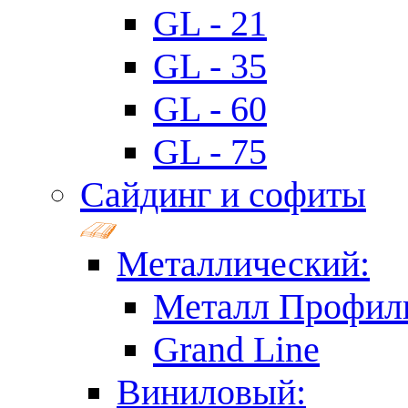
GL - 21
GL - 35
GL - 60
GL - 75
Сайдинг и софиты
Металлический:
Металл Профил
Grand Line
Виниловый: