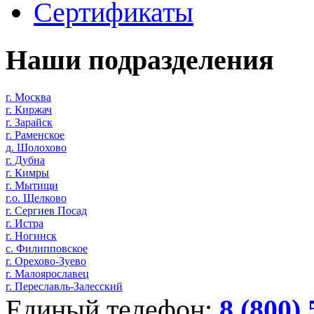
Сертификаты
Наши подразделения
г. Москва
г. Киржач
г. Зарайск
г. Раменское
д. Шолохово
г. Дубна
г. Кимры
г. Мытищи
г.о. Щелково
г. Сергиев Посад
г. Истра
г. Ногинск
с. Филипповское
г. Орехово-Зуево
г. Малоярославец
г. Переславль-Залесский
Единый телефон:
8 (800)