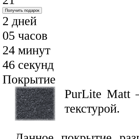
Получить подарок
2
дней
05
часов
24
минут
45
секунд
Покрытие
PurLite Matt
текстурой.
Данное покрытие раз