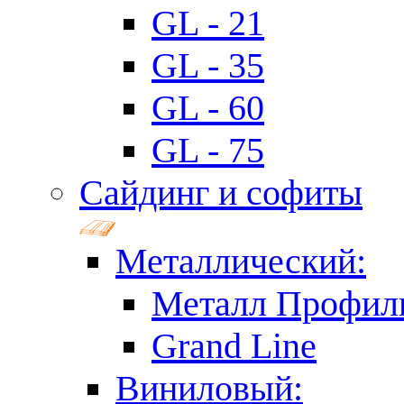
GL - 21
GL - 35
GL - 60
GL - 75
Сайдинг и софиты
Металлический:
Металл Профил
Grand Line
Виниловый: