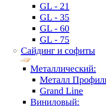
GL - 21
GL - 35
GL - 60
GL - 75
Сайдинг и софиты
Металлический:
Металл Профил
Grand Line
Виниловый: