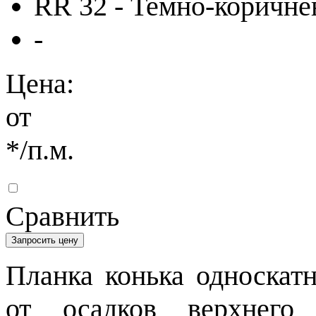
RR 32 - Темно-коричн
-
Цена:
от
*
/п.м.
Сравнить
Запросить цену
Планка конька односкат
от осадков верхнего