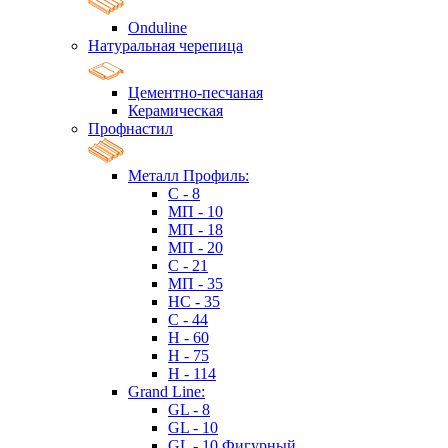
Onduline
Натуральная черепица
Цементно-песчаная
Керамическая
Профнастил
Металл Профиль:
C - 8
МП - 10
МП - 18
МП - 20
C - 21
МП - 35
HC - 35
C - 44
H - 60
H - 75
H - 114
Grand Line:
GL - 8
GL - 10
GL - 10 Фигурный