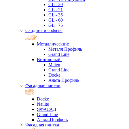
GL - 20
GL - 21
GL - 35
GL - 60
GL - 75
Сайдинг и софиты
Металлический:
Металл Профиль
Grand Line
Виниловый:
Mitten
Grand Line
Docke
Альта-Профиль
Фасадные панели
Docke
Nailite
ЯФАСАД
Grand Line
Альта-Профиль
Фасадная плитка