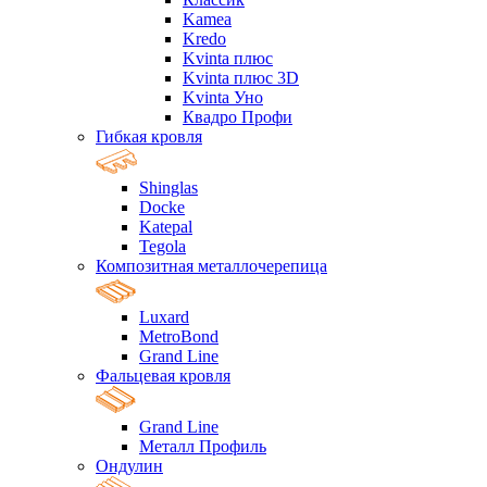
Kamea
Kredo
Kvinta плюс
Kvinta плюс 3D
Kvinta Уно
Квадро Профи
Гибкая кровля
Shinglas
Docke
Katepal
Tegola
Композитная металлочерепица
Luxard
MetroBond
Grand Line
Фальцевая кровля
Grand Line
Металл Профиль
Ондулин