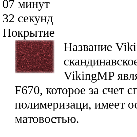
07
минут
31
секунд
Покрытие
Название Vik
скандинавско
VikingMP явл
F670, которое за счет 
полимеризаци, имеет о
матовостью.