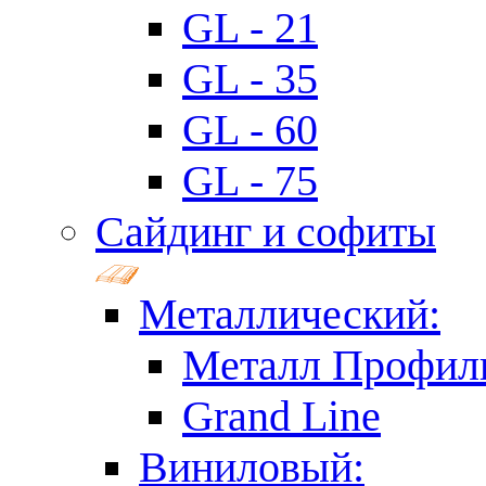
GL - 21
GL - 35
GL - 60
GL - 75
Сайдинг и софиты
Металлический:
Металл Профил
Grand Line
Виниловый: